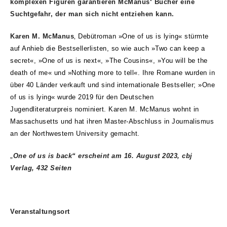
komplexen Figuren garantieren McManus‘ Bücher eine
Suchtgefahr, der man sich nicht entziehen kann.
Karen M. McManus
‚
Debütroman »One of us is lying« stürmte
auf Anhieb die Bestsellerlisten, so wie auch »Two can keep a
secret«, »One of us is next«, »The Cousins«, »You will be the
death of me« und »Nothing more to tell«. Ihre Romane wurden in
über 40 Länder verkauft und sind internationale Bestseller; »One
of us is lying« wurde 2019 für den Deutschen
Jugendliteraturpreis nominiert. Karen M. McManus wohnt in
Massachusetts und hat ihren Master-Abschluss in Journalismus
an der Northwestern University gemacht.
„
One of us is back“
erscheint am 16. August 2023, cbj
Verlag, 432 Seiten
Veranstaltungsort