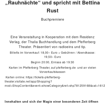
„Rauhnächte“ und spricht mit Bettina
Rust
Buchpremiere
Eine Veranstaltung in Kooperation mit dem Residenz
Verlag, der Thalia Buchhandlung und dem Pfefferberg
Theater. Präsentiert von radioeins und tip.
Billetts im Vorverkauf: 18,00– Euro + Gebühren / Abendkasse:
19,50– Euro
Beginn 20:00, Einlass ab 19:30
Karten im Pfefferberg Theater, auf pfefferberg.de und an vielen
Vorverkaufskassen
Karten online:
https://tickets-pfefferberg-
theater.visitate.net/app/Shopping?
mod=ShopContent&event=showCategory&ref=shp781259168&cat=1612
Innehalten und sich der Magie einer besonderen Zeit öffnen