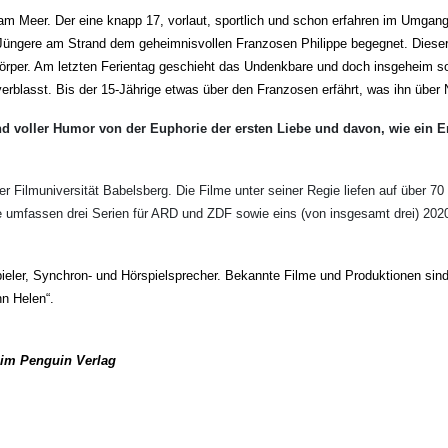
 am Meer. Der eine knapp 17, vorlaut, sportlich und schon erfahren im Umgan
Jüngere am Strand dem geheimnisvollen Franzosen Philippe begegnet. Dieser f
rper. Am letzten Ferientag geschieht das Undenkbare und doch insgeheim s
, verblasst. Bis der 15-Jährige etwas über den Franzosen erfährt, was ihn üb
und voller Humor von der Euphorie der ersten Liebe und davon, wie ein 
 Filmuniversität Babelsberg. Die Filme unter seiner Regie liefen auf über 70 
 umfassen drei Serien für ARD und ZDF sowie eins (von insgesamt drei) 2020 
eler, Synchron- und Hörspielsprecher. Bekannte Filme und Produktionen sind u
hn Helen“.
 im Penguin Verlag