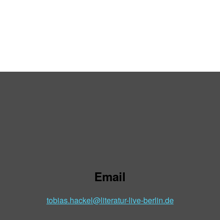
Email
tobias.hackel@literatur-live-berlin.de