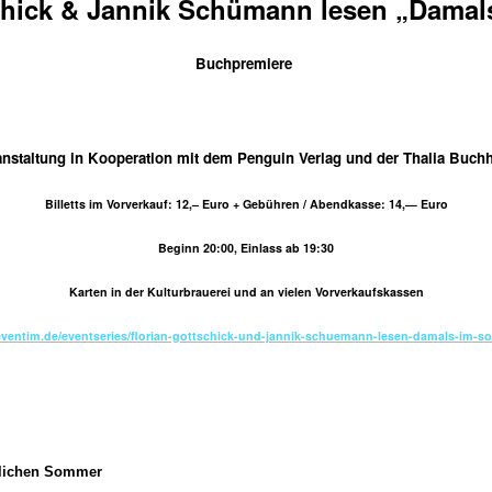
chick & Jannik Schümann lesen
„Damal
Buchpremiere
anstaltung in Kooperation mit dem Penguin Verlag und der Thalia Buch
Billetts im Vorverkauf: 12,– Euro + Gebühren / Abendkasse: 14,
— Euro
Beginn 20:00, Einlass ab 19:30
Karten in der Kulturbrauerei und an vielen Vorverkaufskassen
eventim.de/eventseries/florian-gottschick-und-jannik-schuemann-lesen-damals-im-s
slichen Sommer