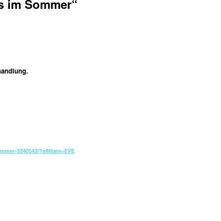
s im Sommer“
handlung.
ommer-3340543/?affiliate=EVE