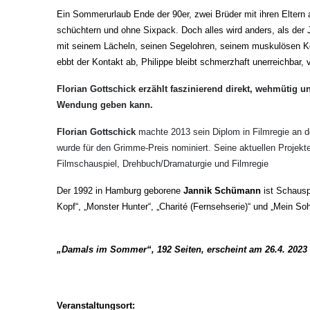
Ein Sommerurlaub Ende der 90er, zwei Brüder mit ihren Eltern
schüchtern und ohne Sixpack. Doch alles wird anders, als der 
mit seinem Lächeln, seinen Segelohren, seinem muskulösen Kö
ebbt der Kontakt ab, Philippe bleibt schmerzhaft unerreichbar
Florian Gottschick erzählt faszinierend direkt, wehmütig 
Wendung geben kann.
Florian Gottschick
machte 2013 sein Diplom in Filmregie an der
wurde für den Grimme-Preis nominiert. Seine aktuellen Projekte
Filmschauspiel, Drehbuch/Dramaturgie und Filmregie
Der 1992 in Hamburg geborene
Jannik
Schümann
ist Schauspi
Kopf“, „Monster Hunter“, „Charité (Fernsehserie)“ und „Mein So
„Damals im Sommer“, 192 Seiten, erscheint am 26.4. 2023
Veranstaltungsort: