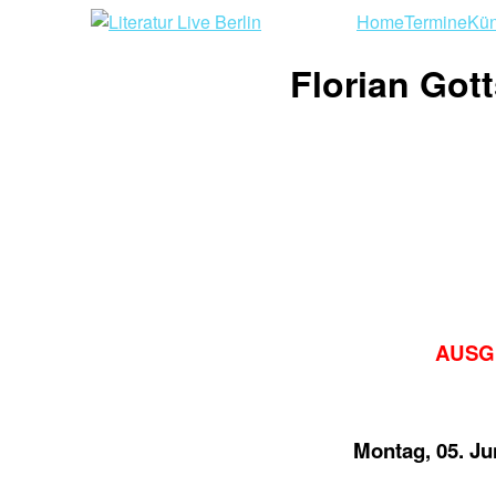
Home
Termine
Kün
Florian Got
AUSGE
Montag, 05. Ju