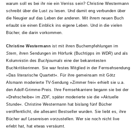
warum soll es bei ihr nie ein Verriss sein? Christine Westermann
schreibt über die Lust zu lesen. Und damit eng verbunden über
die Neugier auf das Leben der anderen. Mit ihrem neuen Buch
erlaubt sie einen Einblick ins eigene Leben. Und in die vielen
Bücher, die darin vorkommen.
Christine Westermann
ist mit ihren Buchempfehlungen im
Stern
, ihren Sendungen im Hörfunk (Buchtipps im
WDR
) und als
Kolumnistin des
Buchjournals
eine der bekanntesten
Buchkritikerinnen. Sie war festes Mitglied in der Fernsehsendung
»Das literarische Quartett«. Für ihre gemeinsam mit Götz
Alsmann moderierte TV-Sendung »Zimmer frei« erhielt sie u.a.
den Adolf-Grimme-Preis. Ihre Fernsehkarriere begann sie bei der
»Drehscheibe« im
ZDF
, später moderierte sie die »Aktuelle
Stunde«. Christine Westermann hat bislang fünf Bücher
veröffentlicht, die allesamt Bestseller wurden. Sie liebt es, ihre
Bücher auf Lesereisen vorzustellen. Wer sie noch nicht live
erlebt hat, hat etwas versäumt.