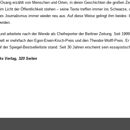
r Osang erzählt von Menschen und Orten, in deren Geschichten die großen Zeit
im Licht der Öffentlichkeit stehen – seine Texte treffen immer ins Schwarze
des Journalismus immer wieder neu aus. Auf diese Weise gelingt ihm beides:
werden.
g und arbeitete nach der Wende als Chefreporter der Berliner Zeitung. Seit 1999
lt er mehrfach den Egon-Erwin-Kisch-Preis und den Theodor-Wolff-Preis. Er leb
der Spiegel-Bestsellerliste stand. Seit 30 Jahren erscheint sein essayistisc
ks Verlag, 320 Seiten