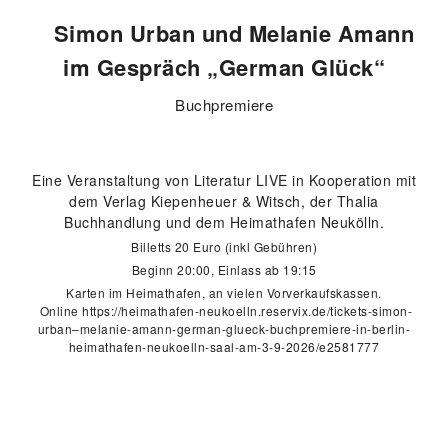
Simon Urban und Melanie Amann
im Gespräch „German Glück“
Buchpremiere
Eine Veranstaltung von Literatur LIVE in Kooperation mit
dem Verlag Kiepenheuer & Witsch, der Thalia
Buchhandlung und dem Heimathafen Neukölln.
Billetts 20 Euro (inkl Gebühren)
Beginn 20:00, Einlass ab 19:15
Karten im Heimathafen, an vielen Vorverkaufskassen.
Online
https://heimathafen-neukoelln.reservix.de/tickets-simon-
urban–melanie-amann-german-glueck-buchpremiere-in-berlin-
heimathafen-neukoelln-saal-am-3-9-2026/e2581777