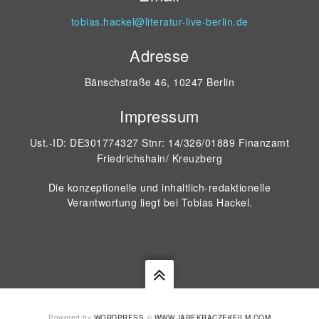
tobias.hackel@literatur-live-berlin.de
Adresse
Bänschstraße 46, 10247 Berlin
Impressum
Ust.-ID: DE301774327 Stnr: 14/326/01889 Finanzamt
Friedrichshain/ Kreuzberg
Die konzeptionelle und inhaltlich-redaktionelle
Verantwortung liegt bei Tobias Hackel.
Powered by
WORDPRESS
©
WWW.JAREKRACZEKFILM.COM