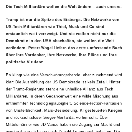
Die Tech-Milliardäre wollen die Welt ändern – auch unsere.
Trump ist nur die Spitze des Eisbergs. Die Netzwerke von
US-Tech-Milliardären wie Thiel, Musk und Co sind
erstaunlich weit verzweigt. Und sie wollen nicht nur die
Demokratie in den USA abschaffen, sie wollen die Welt
verändern. Peters/Vogel liefern das erste umfassende Buch
über ihre Vordenker, ihre Netzwerke, ihre Pläne und ihre
politische Virulenz.
Es klingt wie eine Verschwörungstheorie, aber zunehmend wird
klar: Die Aushöhlung der US Demokratie ist kein Zufall. Hinter
der Trump-Regierung steht eine unheilige Allianz aus Tech
Milliardären, in deren Gedankenwelt eine wilde Mischung aus
enthemmter Technologiegläubigkeit, Science-Fiction-Fantasien
von Unsterblichkeit, Mars-Besiedelung, KI gesteuerten Kriegen
und rücksichtsloser Sieger-Mentalität vorherrscht. Über
Mittelsmänner wie JD Vance haben sie Zugang zur Macht und
werden ihn auch lange nach Donald Trump noch behalten. Die