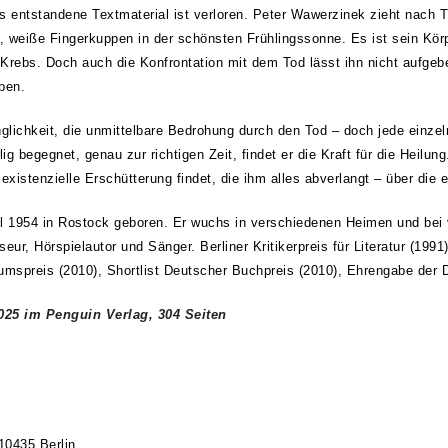
es entstandene Textmaterial ist verloren. Peter Wawerzinek zieht nach T
, weiße Fingerkuppen in der schönsten Frühlingssonne. Es ist sein Körp
t Krebs. Doch auch die Konfrontation mit dem Tod lässt ihn nicht aufgeb
ben.
lichkeit, die unmittelbare Bedrohung durch den Tod – doch jede einzelne
lig begegnet, genau zur richtigen Zeit, findet er die Kraft für die Heilu
existenzielle Erschütterung findet, die ihm alles abverlangt – über die
954 in Rostock geboren. Er wuchs in verschiedenen Heimen und bei ve
seur, Hörspielautor und Sänger. Berliner Kritikerpreis für Literatur (199
spreis (2010), Shortlist Deutscher Buchpreis (2010), Ehrengabe der De
2025 im Penguin Verlag, 304
Seiten
 10435 Berlin