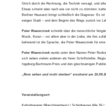
Strich durch die Rechnung, die Technik versagt, und all
Etwas scheint aber nach wie vor nicht zu stimmen: kalte
Berliner Hausarzt bringt schließlich die Diagnose: Es is
ewigen Stadt – und dem Beginn des Wegs zurück ins Le
Peter Wawerzinek
schreibt über die menschliche Vergäng
Musik, Kunst – vor allem aber in der Liebe, die ihm zufäl
befreiend ist die Sprache, die Peter Wawerzinek für eine 
Peter Wawerzinek
wurde unter dem Namen Peter Runkel 1
sich neben vielem anderen als freier Schriftsteller, Regis
Ingeborg-Bachmann-Preis und den gleichnamigen Publikum
„
Rom sehen und nicht sterben
“ erscheint am 10.09.
Veranstaltungsort
Kulturbrauerei (Maschinenhaus) /
Schönhauser Alle 36 /