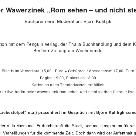
 Wawerzinek „Rom sehen – und nicht st
Buchpremiere. Moderation: Björn Kuhligk
ation mit dem Penguin Verlag, der Thalia Buchhandlung und dem Ke
Berliner Zeitung am Wochenende
Billetts im Vorverkauf: 15,00– Euro + Gebühren / Abendkasse: 17,00–Euro
Beginn 19:00, Einlass ab 18:30
Karten an allen Theaterkassen erhältlich
ratur-live-berlin-peter-wawerzinek-rom-sehen-und-nicht-sterben-literatur-li
Liebestölpel“ u.a.) präsentiert im Gespräch mit Björn Kuhligk se
der Villa Massimo. Er durchstreift die Stadt, sammelt Inspiration für s
it: Verheißungen für die kommende Zeit. Doch dann wird der Aufenthalt