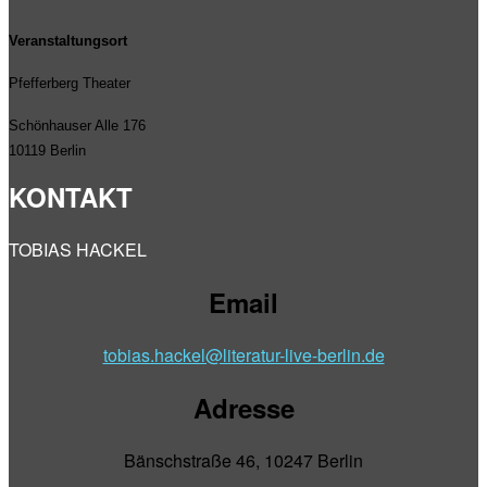
Veranstaltungsort
Pfefferberg Theater
Schönhauser Alle 176
10119 Berlin
KONTAKT
TOBIAS HACKEL
Email
tobias.hackel@literatur-live-berlin.de
Adresse
Bänschstraße 46, 10247 Berlin