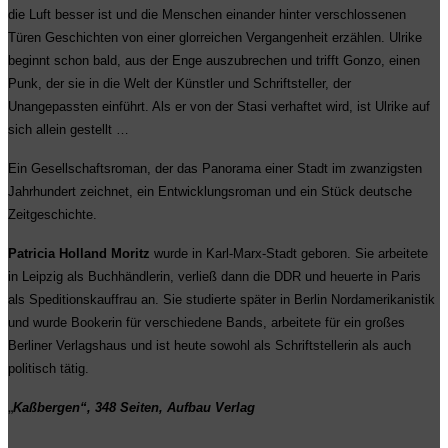
die Luft besser ist und die Menschen einander hinter verschlossenen
Türen Geschichten von einer glorreichen Vergangenheit erzählen. Ulrike
beginnt schon bald, aus der Enge auszubrechen und trifft Gonzo, einen
Punk, der sie in die Welt der Künstler und Schriftsteller, der
Unangepassten einführt. Als er von der Stasi verhaftet wird, ist Ulrike auf
sich allein gestellt …
Ein Gesellschaftsroman, der das Panorama einer Stadt im zwanzigsten
Jahrhundert zeichnet, ein Entwicklungsroman und ein Stück deutsche
Zeitgeschichte
.
Patricia Holland Moritz
wurde in Karl-Marx-Stadt geboren. Sie arbeitete
in Leipzig als Buchhändlerin, verließ dann die DDR und heuerte in Paris
als Speditionskauffrau an. Sie studierte später in Berlin Nordamerikanistik
und wurde Bookerin für verschiedene Bands, arbeitete für ein großes
Berliner Verlagshaus und ist heute sowohl als Schriftstellerin als auch
politisch tätig.
„
Kaßbergen
“,
348
Seiten,
Aufbau Verlag