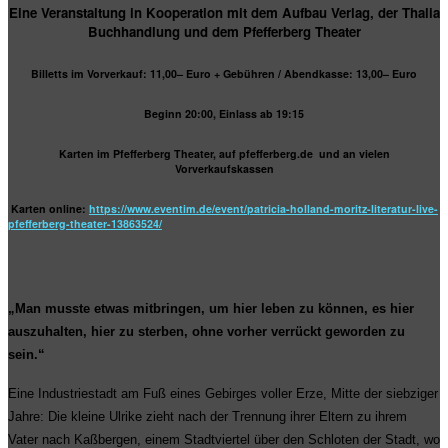
Eine Veranstaltung in Kooperation mit dem Aufbau Verlag, der Thalia
Buchhandlung und dem Pfefferberg Theater
Billetts im Vorverkauf: 11,00– Euro + Gebühren / Abendkasse: 13,00– Euro
Beginn 20:00, Einlass ab 19:15
Karten im Pfefferberg Theater, auf pfefferberg.de und an vielen
Vorverkaufskassen
Karten online:
https://www.eventim.de/event/patricia-holland-moritz-literatur-live-
pfefferberg-theater-13863524/
„Man musste etwas mitbringen, um hier leben zu können, es hier
auszuhalten, hier zu sterben, ohne vorher verrückt geworden zu
sein.“
Eine Industriestadt am Fuß eines Gebirges voller Erze, Mitte der siebziger
Jahre: Die kleine Ulrike zieht nach der Trennung ihrer Eltern zu ihrem
Vater nach Kaßbergen, einem Stadtviertel über den Schloten der Stadt, wo