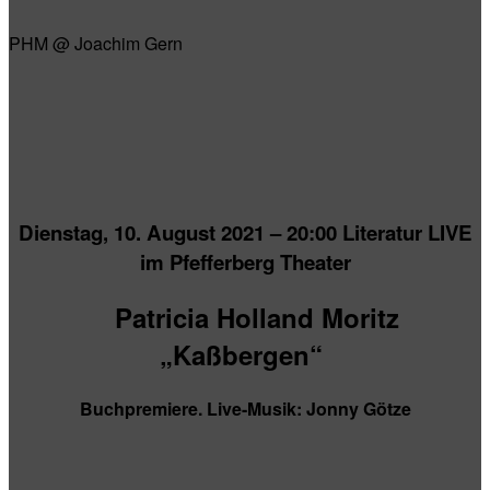
PHM @ Joachim Gern
Dienstag, 10. August 2021 – 20:00 Literatur LIVE
im Pfefferberg Theater
Patricia Holland Moritz
„Kaßbergen“
Buchpremiere. Live-Musik: Jonny Götze