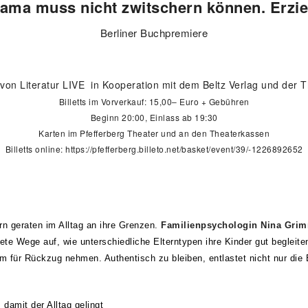
a muss nicht zwitschern können. Erzieh
Berliner Buchpremiere
 von Literatur LIVE in Kooperation mit dem Beltz Verlag und der 
Billetts im Vorverkauf: 15,00– Euro + Gebühren
Beginn 20:00, Einlass ab 19:30
Karten im Pfefferberg Theater und an den Theaterkassen
Billetts online:
https://pfefferberg.billeto.net/basket/event/39/-1226892652
ern geraten im Alltag an ihre Grenzen.
Familienpsychologin Nina Gr
ete Wege auf, wie unterschiedliche Elterntypen ihre Kinder gut begleite
um für Rückzug nehmen. Authentisch zu bleiben, entlastet nicht nur die E
damit der Alltag gelingt