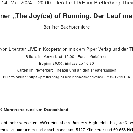
, 14. Mai 2024 – 20:00 Literatur LIVE im Pfefferberg Thea
r „The Joy(ce) of Running. Der Lauf me
Berliner Buchpremiere
 von Literatur LIVE in Kooperation mit dem Piper Verlag und der 
Billetts im Vorverkauf: 15,00– Euro + Gebühren
Beginn 20:00, Einlass ab 15:30
Karten im Pfefferberg Theater und an den Theaterkassen
Billetts online:
https://pfefferberg.billeto.net/basket/event/39/1851219136
120 Marathons rund um Deutschland
icht mehr vorstellen: »Wer einmal ein Runner’s High erlebt hat, weiß, w
Grenze zu umrunden und dabei insgesamt 5127 Kilometer und 69.656 Hö