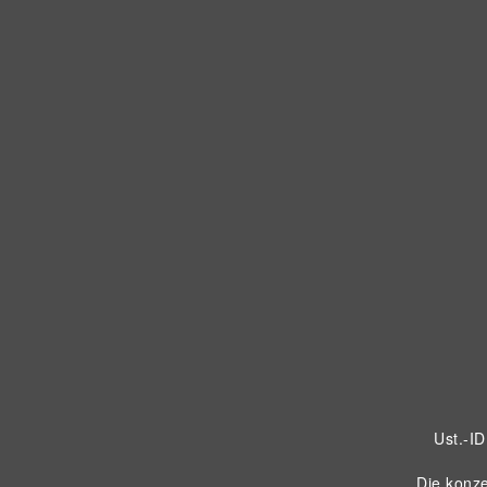
Ust.-I
Die konze