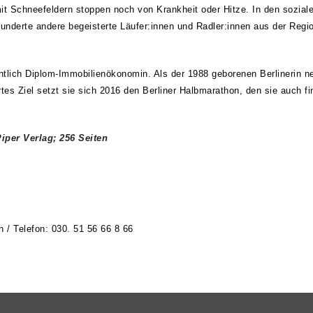
it Schneefeldern stoppen noch von Krankheit oder Hitze. In den soziale
Hunderte andere begeisterte Läufer:innen und Radler:innen aus der Regio
ntlich Diplom-Immobilienökonomin. Als der 1988 geborenen Berlinerin neb
rtes Ziel setzt sie sich 2016 den Berliner Halbmarathon, den sie auch fin
iper Verlag
; 256 Seiten
n / Telefon: 030. 51 56 66 8 66