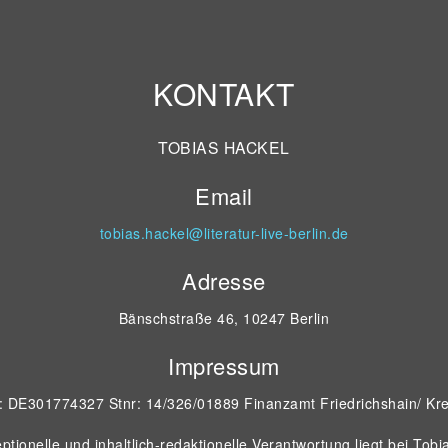
KONTAKT
TOBIAS HACKEL
Email
tobias.hackel@literatur-live-berlin.de
Adresse
Bänschstraße 46, 10247 Berlin
Impressum
D: DE301774327 Stnr: 14/326/01889 Finanzamt Friedrichshain/ Kr
ptionelle und inhaltlich-redaktionelle Verantwortung liegt bei Tobi