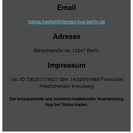
Email
tobias.hackel@literatur-live-berlin.de
Adresse
Bänschstraße 46, 10247 Berlin
Impressum
Ust.-ID: DE301774327 Stnr: 14/326/01889 Finanzamt
Friedrichshain/ Kreuzberg
Die konzeptionelle und inhaltlich-redaktionelle Verantwortung
liegt bei Tobias Hackel.