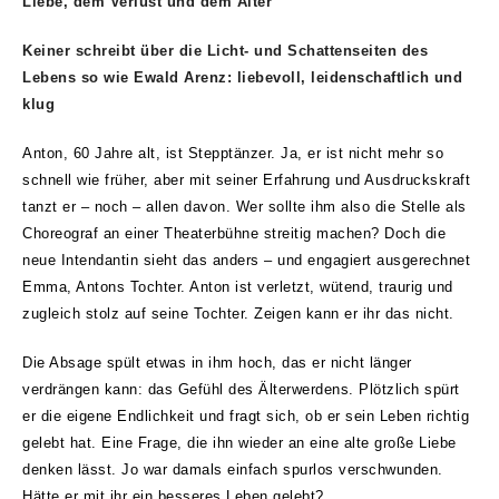
Liebe, dem Verlust und dem Alter
Keiner schreibt über die Licht- und Schattenseiten des
Lebens so wie Ewald Arenz: liebevoll, leidenschaftlich und
klug
Anton, 60 Jahre alt, ist Stepptänzer. Ja, er ist nicht mehr so
schnell wie früher, aber mit seiner Erfahrung und Ausdruckskraft
tanzt er – noch – allen davon. Wer sollte ihm also die Stelle als
Choreograf an einer Theaterbühne streitig machen? Doch die
neue Intendantin sieht das anders – und engagiert ausgerechnet
Emma, Antons Tochter. Anton ist verletzt, wütend, traurig und
zugleich stolz auf seine Tochter. Zeigen kann er ihr das nicht.
Die Absage spült etwas in ihm hoch, das er nicht länger
verdrängen kann: das Gefühl des Älterwerdens. Plötzlich spürt
er die eigene Endlichkeit und fragt sich, ob er sein Leben richtig
gelebt hat. Eine Frage, die ihn wieder an eine alte große Liebe
denken lässt. Jo war damals einfach spurlos verschwunden.
Hätte er mit ihr ein besseres Leben gelebt?