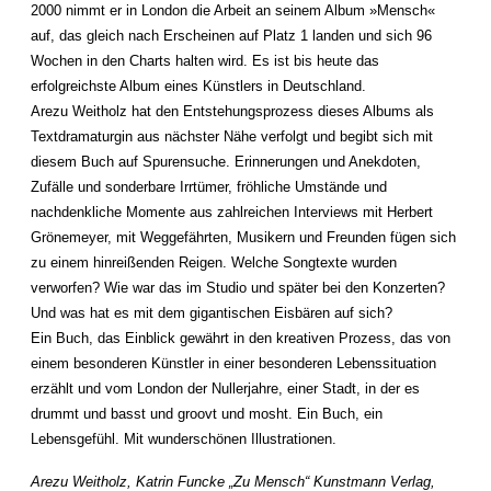
2000 nimmt er in London die Arbeit an seinem Album »Mensch«
auf, das gleich nach Erscheinen auf Platz 1 landen und sich 96
Wochen in den Charts halten wird. Es ist bis heute das
erfolgreichste Album eines Künstlers in Deutschland.
Arezu Weitholz hat den Entstehungsprozess dieses Albums als
Textdramaturgin aus nächster Nähe verfolgt und begibt sich mit
diesem Buch auf Spurensuche. Erinnerungen und Anekdoten,
Zufälle und sonderbare Irrtümer, fröhliche Umstände und
nachdenkliche Momente aus zahlreichen Interviews mit Herbert
Grönemeyer, mit Weggefährten, Musikern und Freunden fügen sich
zu einem hinreißenden Reigen. Welche Songtexte wurden
verworfen? Wie war das im Studio und später bei den Konzerten?
Und was hat es mit dem gigantischen Eisbären auf sich?
Ein Buch, das Einblick gewährt in den kreativen Prozess, das von
einem besonderen Künstler in einer besonderen Lebenssituation
erzählt und vom London der Nullerjahre, einer Stadt, in der es
drummt und basst und groovt und mosht. Ein Buch, ein
Lebensgefühl. Mit wunderschönen Illustrationen.
Arezu Weitholz, Katrin Funcke „Zu Mensch“ Kunstmann Verlag,