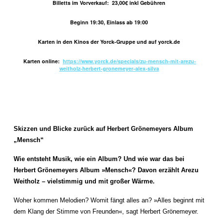
Billetts im Vorverkauf: 23,00€ inkl Gebühren
Beginn 19:30, Einlass ab 19:00
Karten in den Kinos der Yorck-Gruppe und auf yorck.de
Karten online:
https://www.yorck.de/specials/zu-mensch-mit-arezu-
weitholz-herbert-gronemeyer-alex-silva
Skizzen und Blicke zurück auf Herbert Grönemeyers Album
„Mensch“
Wie entsteht Musik, wie ein Album? Und wie war das bei
Herbert Grönemeyers Album »Mensch«? Davon erzählt Arezu
Weitholz – vielstimmig und mit großer Wärme.
Woher kommen Melodien? Womit fängt alles an? »Alles beginnt mit
dem Klang der Stimme von Freunden«, sagt Herbert Grönemeyer.