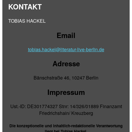
KONTAKT
TOBIAS HACKEL
Email
tobias.hackel@literatur-live-berlin.de
Adresse
Bänschstraße 46, 10247 Berlin
Impressum
Ust.-ID: DE301774327 Stnr: 14/326/01889 Finanzamt
Friedrichshain/ Kreuzberg
Die konzeptionelle und inhaltlich-redaktionelle Verantwortung
liegt bei Tobias Hackel.